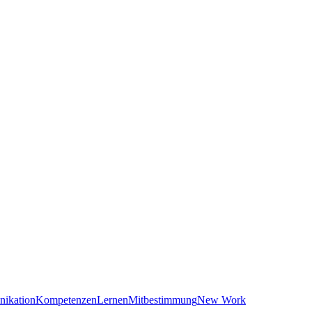
ikation
Kompetenzen
Lernen
Mitbestimmung
New Work