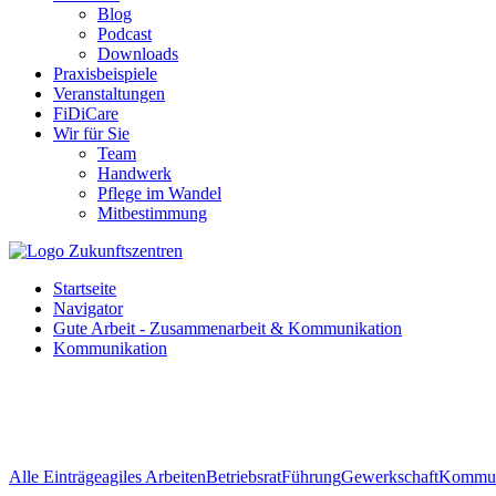
Blog
Podcast
Downloads
Praxisbeispiele
Veranstaltungen
FiDiCare
Wir für Sie
Team
Handwerk
Pflege im Wandel
Mitbestimmung
Startseite
Navigator
Gute Arbeit - Zusammenarbeit & Kommunikation
Kommunikation
Alle Einträge
agiles Arbeiten
Betriebsrat
Führung
Gewerkschaft
Kommun