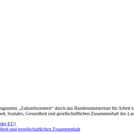
Wir bieten Ihnen
bis zu 10 Tage vertiefte Beratung an.
Im Unternehmen vor Ort oder online.
Dank Förderung ist unser Angebot für Sie kostenfrei.
Veränderung lebt vom „Machen“
unseren Formaten zum Ausprobieren und Lernen – Qualifizierung die de
gramms „Zukunftszentren“ durch das Bundesministerium für Arbeit u
beit, Soziales, Gesundheit und gesellschaftlichen Zusammenhalt des L