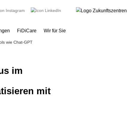
ungen
FiDiCare
Wir für Sie
ols wie Chat-GPT
us im
isieren mit