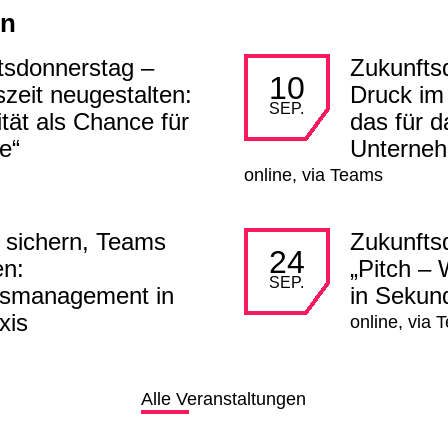
en
tsdonnerstag –
Zukunfts
mehr lesen
10
szeit neugestalten:
Druck im
SEP.
lität als Chance für
das für d
e“
Unterne
online, via Teams
 sichern, Teams
Zukunfts
mehr lesen
24
en:
„Pitch –
SEP.
smanagement in
in Sekun
xis
online, via
Alle Veranstaltungen