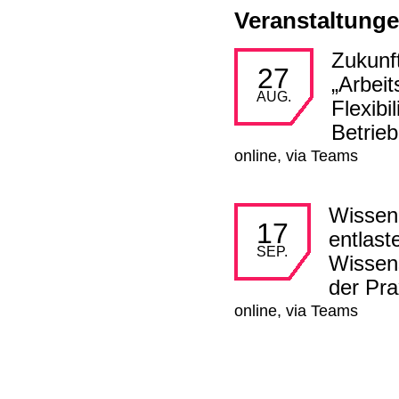
Veranstaltung
Zukunf
mehr lesen
27
„Arbeit
AUG.
Flexibi
Betrieb
online, via Teams
Wissen
mehr lesen
17
entlast
SEP.
Wissen
der Pra
online, via Teams