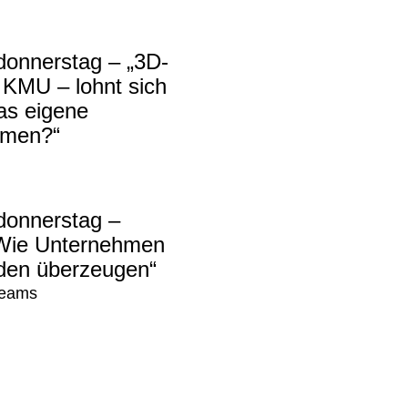
donnerstag – „3D-
 KMU – lohnt sich
as eigene
hmen?“
donnerstag –
 Wie Unternehmen
den überzeugen“
 Teams