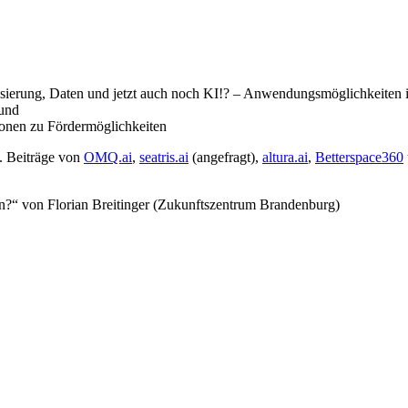
sierung, Daten und jetzt auch noch KI!? – Anwendungsmöglichkeiten
 und
ionen zu Fördermöglichkeiten
. Beiträge von
OMQ.ai
,
seatris.ai
(angefragt),
altura.ai
,
Betterspace360
?“ von Florian Breitinger (Zukunftszentrum Brandenburg)