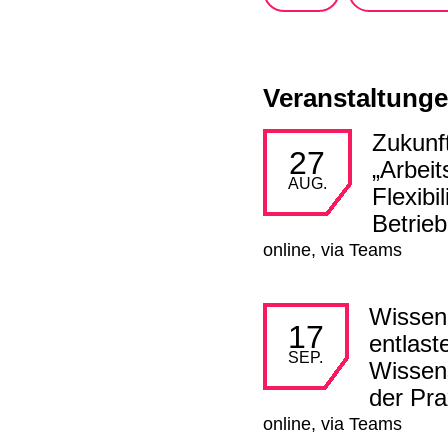
Veranstaltung
Zukunf
mehr lesen
27
„Arbeit
AUG.
Flexibi
Betrieb
online, via Teams
Wissen
mehr lesen
17
entlast
SEP.
Wissen
der Pra
online, via Teams