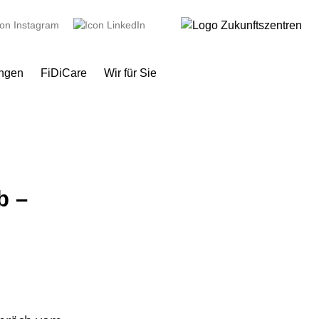
ungen
FiDiCare
Wir für Sie
b –