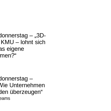
donnerstag – „3D-
 KMU – lohnt sich
as eigene
hmen?“
donnerstag –
 Wie Unternehmen
den überzeugen“
 Teams