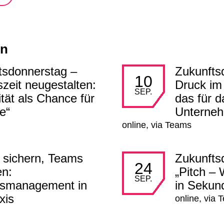
en
tsdonnerstag –
Zukunfts
mehr lesen
10
szeit neugestalten:
Druck im
SEP.
lität als Chance für
das für d
e“
Unterne
online, via Teams
 sichern, Teams
Zukunfts
mehr lesen
24
en:
„Pitch –
SEP.
smanagement in
in Sekun
xis
online, via