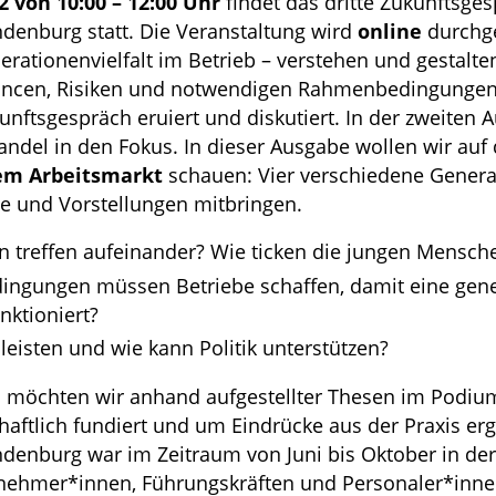
 von 10:00 – 12:00 Uhr
findet das dritte Zukunftsge
denburg statt. Die Veranstaltung wird
online
durchg
ationenvielfalt im Betrieb – verstehen und gestalten
ncen, Risiken und notwendigen Rahmenbedingungen 
nftsgespräch eruiert und diskutiert. In der zweiten 
del in den Fokus. In dieser Ausgabe wollen wir auf
em Arbeitsmarkt
schauen: Vier verschiedene Genera
e und Vorstellungen mitbringen.
n treffen aufeinander? Wie ticken die jungen Mensch
ngungen müssen Betriebe schaffen, damit eine gene
ktioniert?
eisten und wie kann Politik unterstützen?
n möchten wir anhand aufgestellter Thesen im Podium
aftlich fundiert und um Eindrücke aus der Praxis erg
denburg war im Zeitraum von Juni bis Oktober in de
nehmer*innen, Führungskräften und Personaler*inne