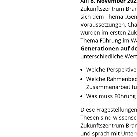
Am
8. November 2022
Zukunftszentrum Bran
sich dem Thema „Gener
Voraussetzungen, Cha
wurden im ersten Zuku
Thema Führung im Wan
Generationen auf d
unterschiedliche Wert
Welche Perspektive
Welche Rahmenbedi
Zusammenarbeit fun
Was muss Führung l
Diese Fragestellunge
Thesen sind wissensch
Zukunftszentrum Bran
und sprach mit Unter