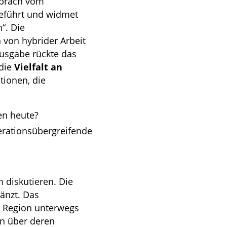
spräch vom
eführt und widmet
“. Die
von hybrider Arbeit
Ausgabe rückte das
 die
Vielfalt an
tionen, die
en heute?
rationsübergreifende
 diskutieren. Die
änzt. Das
r Region unterwegs
n über deren