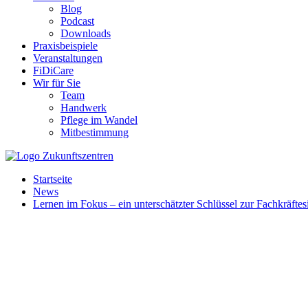
Blog
Podcast
Downloads
Praxisbeispiele
Veranstaltungen
FiDiCare
Wir für Sie
Team
Handwerk
Pflege im Wandel
Mitbestimmung
Startseite
News
Lernen im Fokus – ein unterschätzter Schlüssel zur Fachkräfte
Wie kann Lernen als Teil einer Zukunftsstrategie im Unternehmen ge
hat. Neben unserem
Zukunftsgespräch
mit Expert*innen aus der Prax
entstand ein
Praxisreport
zur Etablierung einer Lernkultur in kleinen