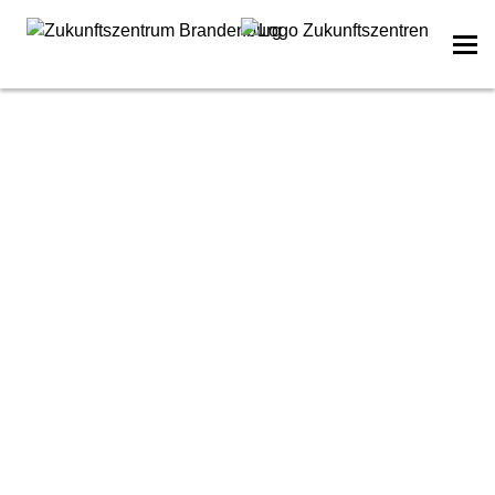
Zum Hauptinhalt springen
Aufgrund der Pandemie-Situation ist es noch immer
eine Herausforderung, Feierlichkeiten wie eine
Weihnachtfeier ganz ohne Bedenken in Präsenz
durchzuführen. Daher sind virtuelle
Weihnachtsfeiern auch nach über 2 Jahren
Pandemie immer noch eine tolle Alternative. Wir
haben ein paar Vorschläge und Ideen für Ihre eigene
virtuelle Weihnachtsfeier gesammelt!
Videokonferenz kreativ gestalten
Nutzen Sie eine Videokonferenz für eine virtuelle