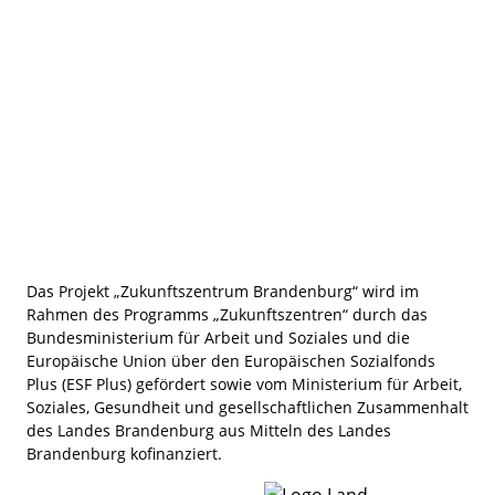
Machen Sie im Vorfeld ruhig einen Technik-Check
und üben Sie selbst mit dem Video-Konferenz-Tool.
Bedenken Sie aber, eine Videokonferenz ist
anstrengender als ein reales Miteinander. Planen Sie
nicht länger als 2 Stunden ein bzw. geben Sie
während der Feier die Möglichkeit, sich auch zu
verabschieden.
Das Projekt „Zukunftszentrum Brandenburg“ wird im
Rahmen des Programms „Zukunftszentren“ durch das
Bundesministerium für Arbeit und Soziales und die
Europäische Union über den Europäischen Sozialfonds
Plus (ESF Plus) gefördert sowie vom Ministerium für Arbeit,
Soziales, Gesundheit und gesellschaftlichen Zusammenhalt
des Landes Brandenburg aus Mitteln des Landes
Brandenburg kofinanziert.