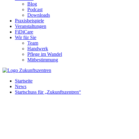
Blog
Podcast
Downloads
Praxisbeispiele
Veranstaltungen
FiDiCare
Wir für Sie
Team
Handwerk
Pflege im Wandel
Mitbestimmung
Startseite
News
Startschuss für „Zukunftszentren“
Der Auftakt für das Bundesprogramm „Zukunftszentren“ fand 25.
Das „Zukunftszentrum Brandenburg“ ist eines von 5 Regionalen Zuku