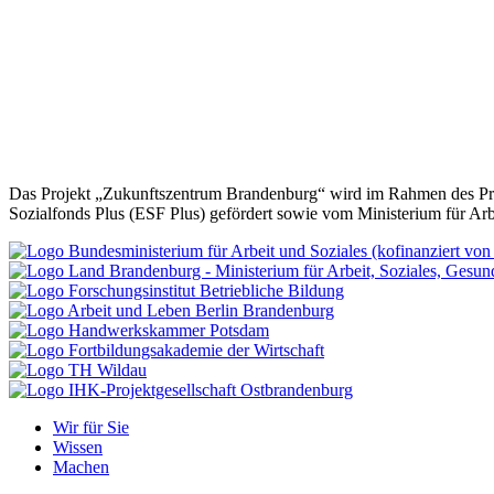
„Wir unterstützen mit unseren Angeboten klein- und mittelständische
Anfang stehen. Wichtig ist uns der sozialpartnerschaftliche Ansatz, u
wie an Interessensvertretungen – Wandel muss gemeinsam gestaltet w
Zudem werden wir spezifische Angebote für Handwerk und Pflege ent
anderseits bietet gerade die Digitalisierung enorme Potentiale, gera
strukturelle Konzepte für die Versorgung in ländlichen Regionen.
Es geht also auch um Ideen, Visionen und Konzepte für die Zukunft –
Das Projekt „Zukunftszentrum Brandenburg“ wird im Rahmen des Pro
Sozialfonds Plus (ESF Plus) gefördert sowie vom Ministerium für Ar
Wir für Sie
Wissen
Machen