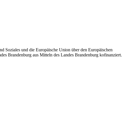
en auf die Herausforderungen der Digitalisierung noch ganz am
eblichen Zielgruppen, an Führungskräfte und Beschäftigte genauso
Wandel und damit verbunden vom Fachkräftemangel betroffen,
auch um technologische Aspekte, perspektivisch aber auch um
nd Soziales und die Europäische Union über den Europäischen
andes Brandenburg aus Mitteln des Landes Brandenburg kofinanziert.