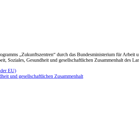
 Unternehmen in ländlichen Regionen, insbesondere Betriebe die bezog
nsere Angebote setzen auf Partizipation und richten sich an alle betri
erden.“
wickeln, einerseits sind beide Bereiche stark vom demographischen 
de auch an der Schnittstelle zwischen Handwerk und Pflege, da geht es 
 das ist unser Anspruch !“
gramms „Zukunftszentren“ durch das Bundesministerium für Arbeit u
beit, Soziales, Gesundheit und gesellschaftlichen Zusammenhalt des L