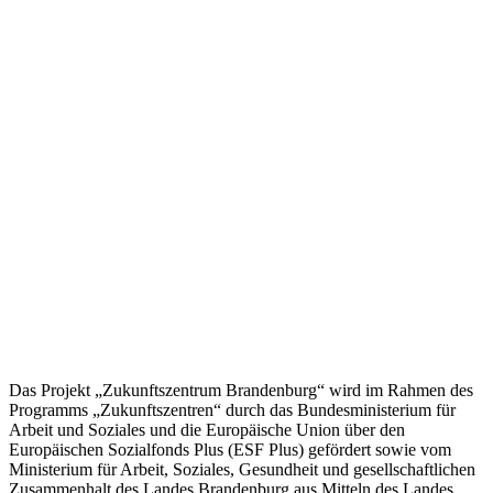
Erkenntnisse und Stimmen zur ortsflexiblen Arbeit
Der Trend zum ortsflexiblen Arbeiten („Homeoffice“) hat die
Arbeitswelt in den letzten Monaten stark bewegt. Das
Zukunftszentrum Brandenburg hat sich auf den Weg gemacht, um
sich ein Bild von der aktuellen Lage zu verschaffen. Wir haben die
aktuelle Studienlage gesichtet und mit Unternehmer*innen aus
Brandenburg gesprochen. Im Rahmen des neuen
Veranstaltungsformates „Zukunftsgespräch“ haben wir mit
Vertreter*innen aus Politik, Arbeitgeberverbänden und
Gewerkschaften über das Thema diskutiert. Der vorliegende
Praxisreport „Nachgefragt“ dokumentiert die Erkenntnisse und
Ergebnisse der Aktivitäten und lädt dazu ein, den weiteren Diskurs
gemeinsam zu gestalten.
Hier lesen Sie den
Report
Das Projekt „Zukunftszentrum Brandenburg“ wird im Rahmen des
Programms „Zukunftszentren“ durch das Bundesministerium für
Arbeit und Soziales und die Europäische Union über den
Europäischen Sozialfonds Plus (ESF Plus) gefördert sowie vom
Ministerium für Arbeit, Soziales, Gesundheit und gesellschaftlichen
Zusammenhalt des Landes Brandenburg aus Mitteln des Landes