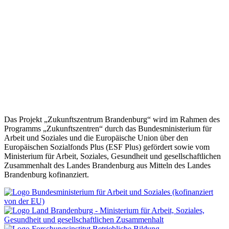
einer Übersicht zu den Projekten und Links stehen zu Materialien
und Informationen rund um nachhaltige Berufsorientierung und
grüne Berufe zur Verfügung. Die Materialien eignen sich besonders
für die außerschulische Bildungsarbeit mit Jugendlichen und jungen
Erwachsenen sowie Auszubildende und Ausbilder im Handwerk zur
nachhaltigen gewerkeübergreifenden Zusammenarbeit.
Angebot des Bundesministeriums für Umwelt, Naturschutz,
nukleare Sicherheit und Verbraucherschutz.
Weiterführende Informationen finden Sie
hier
Das Projekt „Zukunftszentrum Brandenburg“ wird im Rahmen des
Programms „Zukunftszentren“ durch das Bundesministerium für
Arbeit und Soziales und die Europäische Union über den
Europäischen Sozialfonds Plus (ESF Plus) gefördert sowie vom
Ministerium für Arbeit, Soziales, Gesundheit und gesellschaftlichen
Zusammenhalt des Landes Brandenburg aus Mitteln des Landes
Brandenburg kofinanziert.