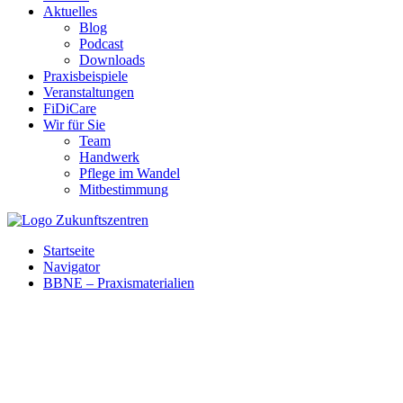
Aktuelles
Blog
Podcast
Downloads
Praxisbeispiele
Veranstaltungen
FiDiCare
Wir für Sie
Team
Handwerk
Pflege im Wandel
Mitbestimmung
Startseite
Navigator
BBNE – Praxismaterialien
Über grüne Schlüsselkompetenzen zu klima- und
ressourcenschonendem Handeln im Beruf (BBNE)“ wurden
zwischen 2019 und 2022 landesweit vielfältige Projekte realisiert. In