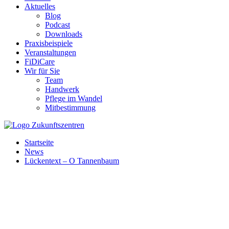
Aktuelles
Blog
Podcast
Downloads
Praxisbeispiele
Veranstaltungen
FiDiCare
Wir für Sie
Team
Handwerk
Pflege im Wandel
Mitbestimmung
Startseite
News
Lückentext – O Tannenbaum
Klassisch zur Weihnachtszeit wird mit Familie und Freunde
gesungen. Mit unserer Hilfe gehen Sie an Heiligabend auch
stressfrei in das gemeinschaftliche Weihnachtssingen. Testen Sie