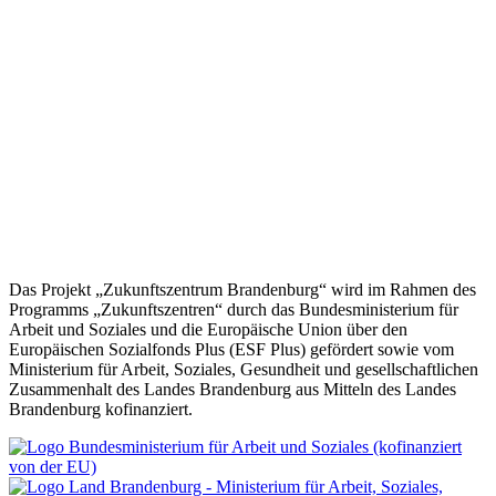
Quellen
IW-Trends 2024: IW-Weiterbildungserhebung 2023.
Bildungsspiegel
WSI GenderDatenPortal: Teilnahme an Weiterbildung nach
Geschlecht. WSI
WSI Report Nr. 101 (2025): Der Gender Training Gap. Hans-
Böckler-Stiftung
Das Projekt „Zukunftszentrum Brandenburg“ wird im Rahmen des
Programms „Zukunftszentren“ durch das Bundesministerium für
Arbeit und Soziales und die Europäische Union über den
Europäischen Sozialfonds Plus (ESF Plus) gefördert sowie vom
Ministerium für Arbeit, Soziales, Gesundheit und gesellschaftlichen
Zusammenhalt des Landes Brandenburg aus Mitteln des Landes
Brandenburg kofinanziert.