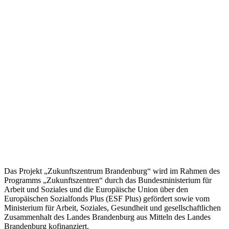
zum Öffnungs- und Leseverhalten zurück. Empfängerinnen werden
dabei ggf. grob in verschiedene Segmente unterteilt. In den
diesbezüglichen Reports werden Daten der öffnenden und
klickenden Empfängerinnen aber nur aggregiert dargestellt, die
Erhebung und Verarbeitung vollständiger IP-Adressen ist
unterbunden. Rückschlüsse auf einzelne Empfängerinnen und deren
Verhalten können nicht gezogen werden.
Sofern personenbezogene Daten nicht bei der betroffenen Person
erhoben wurden, handelt es sich dabei um öffentlich zugängliche
Datenquellen. Betroffene haben ebenfalls die Möglichkeit, ihre
Einwilligung jederzeit zu widerrufen. Ihre Daten werden zu keinen
anderen Zwecken als zum Newsletter-Versand verwendet.
Bitte beachten Sie zusätzlich die allgemeine
Datenschutzinformation, die für alle unsere Verarbeitungen gilt. Sie
ist unter
https://www.zukunftszentrum-brandenburg.de/datenschutz/
abrufbar und Sie können sie auch in gedruckter Form erhalten.
Das Projekt „Zukunftszentrum Brandenburg“ wird im Rahmen des
Programms „Zukunftszentren“ durch das Bundesministerium für
Arbeit und Soziales und die Europäische Union über den
Europäischen Sozialfonds Plus (ESF Plus) gefördert sowie vom
Ministerium für Arbeit, Soziales, Gesundheit und gesellschaftlichen
Zusammenhalt des Landes Brandenburg aus Mitteln des Landes
Brandenburg kofinanziert.