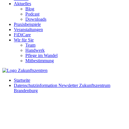
Aktuelles
Blog
Podcast
Downloads
Praxisbeispiele
Veranstaltungen
FiDiCare
Wir für Sie
Team
Handwerk
Pflege im Wandel
Mitbestimmung
Startseite
Datenschutzinformation Newsletter Zukunftszentrum
Brandenburg
Diese spezielle Datenschutzinformation gilt für den Newsletter des
Zukunftszentrums Brandenburg. Dieser erscheint ungefähr vier Mal