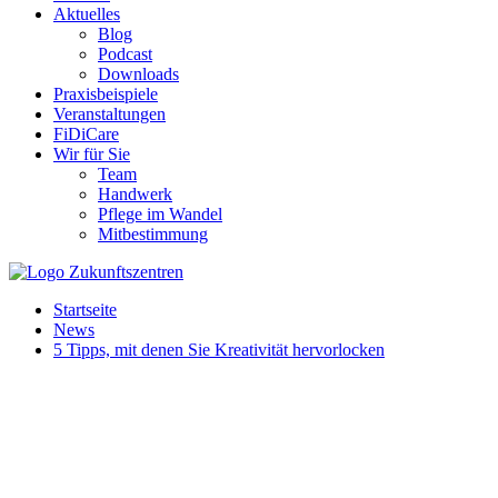
Aktuelles
Blog
Podcast
Downloads
Praxisbeispiele
Veranstaltungen
FiDiCare
Wir für Sie
Team
Handwerk
Pflege im Wandel
Mitbestimmung
Startseite
News
5 Tipps, mit denen Sie Kreativität hervorlocken
Wenn es um das Entwickeln und Verfolgen kreativer Ideen geht,
steht der Großteil der Unternehmen vor ähnlichen